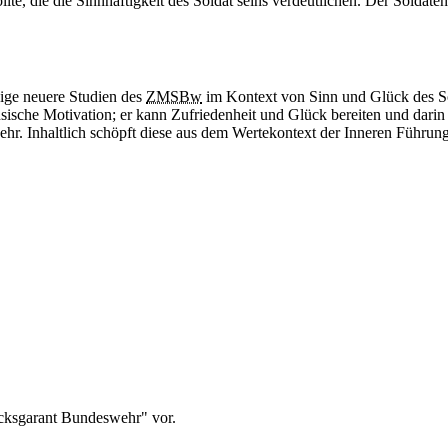
e, die die Sinnhaftigkeit des Soldat seins verdeutlichen. Der Soldatenb
ige neuere Studien des
ZMSBw
im Kontext von Sinn und Glück des So
insische Motivation; er kann Zufriedenheit und Glück bereiten und darin a
hr. Inhaltlich schöpft diese aus dem Wertekontext der Inneren Führung
ücksgarant Bundeswehr" vor.