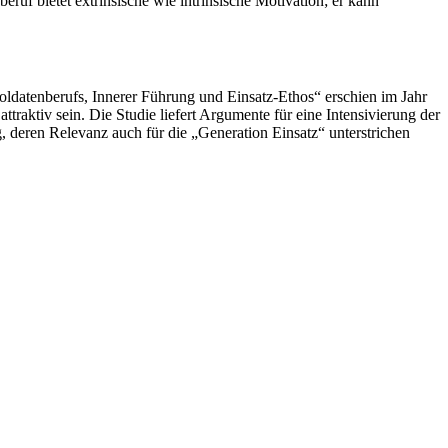
eruf bietet extrinsische wie intrinsische Motivation; er kann
ldatenberufs, Innerer Führung und Einsatz-Ethos“ erschien im Jahr
ttraktiv sein. Die Studie liefert Argumente für eine Intensivierung der
, deren Relevanz auch für die „
Generation
Einsatz“ unterstrichen