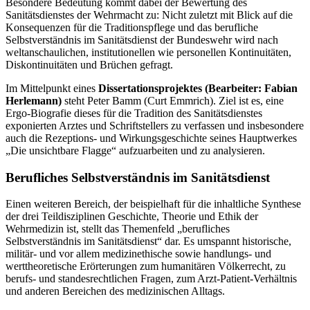
Besondere Bedeutung kommt dabei der Bewertung des
Sanitätsdienstes der Wehrmacht zu: Nicht zuletzt mit Blick auf die
Konsequenzen für die Traditionspflege und das berufliche
Selbstverständnis im Sanitätsdienst der Bundeswehr wird nach
weltanschaulichen, institutionellen wie personellen Kontinuitäten,
Diskontinuitäten und Brüchen gefragt.
Im Mittelpunkt eines
Dissertationsprojektes (Bearbeiter: Fabian
Herlemann)
steht Peter Bamm (Curt Emmrich). Ziel ist es, eine
Ergo-Biografie dieses für die Tradition des Sanitätsdienstes
exponierten Arztes und Schriftstellers zu verfassen und insbesondere
auch die Rezeptions- und Wirkungsgeschichte seines Hauptwerkes
„Die unsichtbare Flagge“ aufzuarbeiten und zu analysieren.
Berufliches Selbstverständnis im Sanitätsdienst
Einen weiteren Bereich, der beispielhaft für die inhaltliche Synthese
der drei Teildisziplinen Geschichte, Theorie und Ethik der
Wehrmedizin ist, stellt das Themenfeld „berufliches
Selbstverständnis im Sanitätsdienst“ dar. Es umspannt historische,
militär- und vor allem medizinethische sowie handlungs- und
werttheoretische Erörterungen zum humanitären Völkerrecht, zu
berufs- und standesrechtlichen Fragen, zum Arzt-Patient-Verhältnis
und anderen Bereichen des medizinischen Alltags.