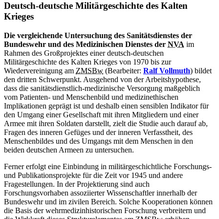
Deutsch-deutsche Militärgeschichte des Kalten
Krieges
Die vergleichende Untersuchung des Sanitätsdienstes der
Bundeswehr und des Medizinischen Dienstes der
NVA
im
Rahmen des Großprojektes einer deutsch-deutschen
Militärgeschichte des Kalten Krieges von 1970 bis zur
Wiedervereinigung am
ZMSBw
(Bearbeiter:
Ralf Vollmuth
) bildet
den dritten Schwerpunkt. Ausgehend von der Arbeitshypothese,
dass die sanitätsdienstlich-medizinische Versorgung maßgeblich
vom Patienten- und Menschenbild und medizinethischen
Implikationen geprägt ist und deshalb einen sensiblen Indikator für
den Umgang einer Gesellschaft mit ihren Mitgliedern und einer
Armee mit ihren Soldaten darstellt, zielt die Studie auch darauf ab,
Fragen des inneren Gefüges und der inneren Verfasstheit, des
Menschenbildes und des Umgangs mit dem Menschen
in
den
beiden deutschen Armeen zu untersuchen.
Ferner erfolgt eine Einbindung
in
militärgeschichtliche Forschungs-
und Publikationsprojekte für die Zeit vor 1945 und andere
Fragestellungen.
In
der Projektierung sind auch
Forschungsvorhaben assoziierter Wissenschaftler innerhalb der
Bundeswehr und im zivilen Bereich. Solche Kooperationen können
die Basis der wehrmedizinhistorischen Forschung verbreitern und