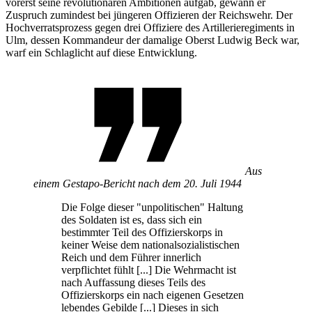
vorerst seine revolutionären Ambitionen aufgab, gewann er
Zuspruch zumindest bei jüngeren Offizieren der Reichswehr. Der
Hochverratsprozess gegen drei Offiziere des Artillerieregiments
in
Ulm, dessen Kommandeur der damalige Oberst Ludwig Beck
war,
warf ein Schlaglicht auf diese Entwicklung.
Aus
einem Gestapo-Bericht nach dem 20. Juli 1944
Die Folge dieser "unpolitischen" Haltung
des Soldaten ist es, dass sich ein
bestimmter Teil des Offizierskorps
in
keiner Weise dem nationalsozialistischen
Reich und dem Führer innerlich
verpflichtet fühlt [...] Die Wehrmacht ist
nach Auffassung dieses Teils des
Offizierskorps ein nach eigenen Gesetzen
lebendes Gebilde [...] Dieses
in
sich