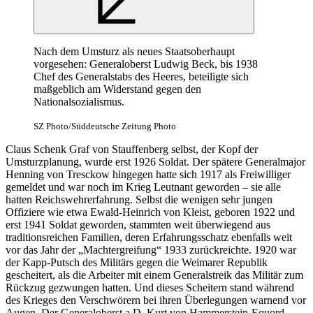
Nach dem Umsturz als neues Staatsoberhaupt
vorgesehen: Generaloberst Ludwig Beck, bis 1938
Chef des Generalstabs des Heeres, beteiligte sich
maßgeblich am Widerstand gegen den
Nationalsozialismus.
SZ Photo/Süddeutsche Zeitung Photo
Claus Schenk Graf von Stauffenberg selbst, der Kopf der
Umsturzplanung, wurde erst 1926 Soldat. Der spätere Generalmajor
Henning von Tresckow hingegen hatte sich 1917 als Freiwilliger
gemeldet und
war
noch im Krieg Leutnant geworden – sie alle
hatten Reichswehrerfahrung. Selbst die wenigen sehr jungen
Offiziere wie etwa Ewald-Heinrich von Kleist, geboren 1922 und
erst 1941 Soldat geworden, stammten weit überwiegend aus
traditionsreichen Familien, deren Erfahrungsschatz ebenfalls weit
vor das Jahr der „Machtergreifung“ 1933 zurückreichte. 1920
war
der Kapp-Putsch des Militärs gegen die Weimarer Republik
gescheitert, als die Arbeiter mit einem Generalstreik das Militär zum
Rückzug gezwungen hatten. Und dieses Scheitern stand während
des Krieges den Verschwörern bei ihren Überlegungen warnend vor
Augen. Der Generaloberst a.D. Kurt von Hammerstein-Equord