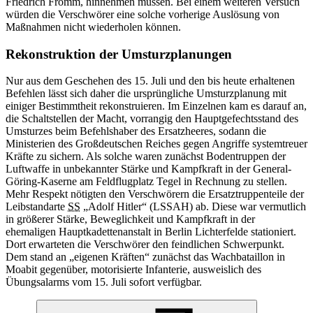
Friedrich Fromm, hinnehmen müssen. Bei einem weiteren Versuch
würden die Verschwörer eine solche vorherige Auslösung von
Maßnahmen nicht wiederholen können.
Rekonstruktion der Umsturzplanungen
Nur aus dem Geschehen des 15. Juli und den bis heute erhaltenen
Befehlen lässt sich daher die ursprüngliche Umsturzplanung mit
einiger Bestimmtheit rekonstruieren. Im Einzelnen kam es darauf
an,
die Schaltstellen der Macht, vorrangig den Hauptgefechtsstand des
Umsturzes beim Befehlshaber des Ersatzheeres, sodann die
Ministerien des Großdeutschen Reiches gegen Angriffe systemtreuer
Kräfte zu sichern. Als solche waren zunächst Bodentruppen der
Luftwaffe
in
unbekannter Stärke und Kampfkraft
in
der
General-
Göring-Kaserne am Feldflugplatz Tegel
in
Rechnung zu stellen.
Mehr Respekt nötigten den Verschwörern die Ersatztruppenteile der
Leibstandarte
SS
„Adolf Hitler“ (LSSAH) ab. Diese
war
vermutlich
in
größerer Stärke, Beweglichkeit und Kampfkraft
in
der
ehemaligen Hauptkadettenanstalt
in
Berlin Lichterfelde stationiert.
Dort erwarteten die Verschwörer den feindlichen Schwerpunkt.
Dem stand
an „
eigenen Kräften“ zunächst das Wachbataillon
in
Moabit gegenüber, motorisierte Infanterie, ausweislich des
Übungsalarms vom 15. Juli sofort verfügbar.