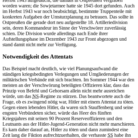
Herbst 1943 aufgetaucht, die damals
in
Ostpreußen vergraben
worden waren; die Sowjetarmee hatte sie 1945 dort gefunden. Auch
im Herbst 1943
war
noch beabsichtigt, bestimmte Truppenteile mit
konkreten Aufgaben der Umsturzplanung zu betrauen. Das sollte
in
Ostpreußen die gerade dort neu aufgestellte 18. Artilleriedivision
sein, deren Kommandeur im Sinne der Verschwörer zuverlässig
schien. Die Division wurde allerdings nach Ende ihrer
Aufstellungsphase im Dezember 1943 zur Front abgezogen und
stand damit nicht mehr zur Verfügung.
Notwendigkeit des Attentats
Das Beispiel macht deutlich, wie viel Planungsaufwand die
ständigen kriegsbedingten Verlegungen und Umgliederungen der
militärischen Verbände mit sich brachten. Im Sommer 1944
war
den
meisten
an
der Verschwörung beteiligten Offizieren klar, dass das
Prinzip von Befehl und Gehorsam allein nicht mehr ausreichen
würde, um das
NS
-
Regime
zu stürzen. Das beantwortete auch die
Frage, ob es zwingend nötig
war,
Hitler mit einem Attentat zu töten.
Gegen einen lebenden Hitler, da waren sich Stauffenberg und seine
engsten Verbündeten sicher, würde das Heer des fünften
Kriegsjahres mit seinen 90 Prozent Reserveoffizieren und den
Leutnants aus der Hitler-Jugend-
Generation
nicht mehr marschieren.
Es kam daher darauf
an,
Hitler zu töten und dann zumindest eine
Zeit lang die Fiktion aufrechtzuerhalten, die verhasste
SS
habe ihn