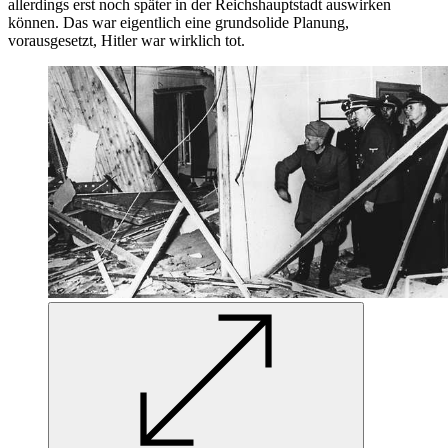
Wehrkreiskommando III. Sie würde erst nach Mobilisierung und
Anmarsch über rund 25 km verfügbar sein. Ihr wäre der Auftrag
erteilt worden, die zur Sicherung des Regierungsviertels
eingesetzten Kräfte zu verstärken, darüber hinaus das Haus des
Rundfunks
an
der Masurenallee sowie die Sender Tegel und Nauen
zu besetzen. Von der Panzertruppenschule II
in
Krampnitz wurden
zwei gepanzerte Bataillone erwartet, die jedoch ebenfalls erst nach
Mobilisierung und einem 30-km-Anmarsch verfügbar sein würden.
Sie sollten mit leicht gepanzerten Kräften nach Süden aufklären und
die
SS
-Kräfte
in
Lichterfelde überwachen, ansonsten eine
gepanzerte Reserve
in
Verfügungsraum Tiergarten
in
unmittelbarer
Nähe des Bendlerblocks, dem Sitz des Oberkommandos der
Wehrmacht, bilden. Die Heeresfeuerwerkerschule und die
Heereswaffenmeisterschule
in
Treptow konnte Feldwebel
in
der
Ausbildung bereitstellen, fronterfahren, aber nicht motorisiert; sie
sollten daher möglicherweise per Straßenbahn anmarschieren.
Zahlenmäßig von geringer Stärke, unterstanden beide der
Standortkommandantur. Ihr Auftrag
war
die Sicherung des Berliner
Stadtschlosses und der daneben liegenden Standortkommandantur.
Unter Führung des Wehrkreiskommandos III und erst nach
längerem Anmarsch, vermutlich sogar erst am nächsten Tag
verfügbar,
war
die Ersatzbrigade „Großdeutschland“
in
Cottbus,
rund 7000‑8000 Mann. Ihre Einsatzbereitschaft
war
am 15. Juli
überprüft worden. Sie konnte innerhalb von 12 Stunden den Sender
Herzberg, den Sender Königs Wusterhausen, den Flugplatz