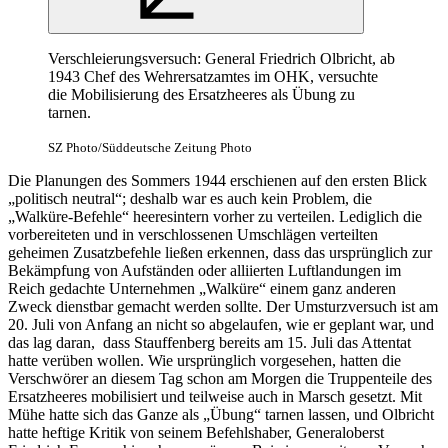
Verschleierungsversuch:
General
Friedrich Olbricht, ab
1943 Chef des Wehrersatzamtes im OHK, versuchte
die Mobilisierung des Ersatzheeres als Übung zu
tarnen.
SZ Photo/Süddeutsche Zeitung Photo
Die Planungen des Sommers 1944 erschienen auf den ersten Blick
„politisch neutral“; deshalb
war
es auch kein Problem, die
„Walküre-Befehle“ heeresintern vorher zu verteilen. Lediglich die
vorbereiteten und
in
verschlossenen Umschlägen verteilten
geheimen Zusatzbefehle ließen erkennen, dass das ursprünglich zur
Bekämpfung von Aufständen oder alliierten Luftlandungen im
Reich gedachte Unternehmen „Walküre“ einem ganz anderen
Zweck dienstbar gemacht werden sollte. Der Umsturzversuch ist am
20. Juli von Anfang
an
nicht so abgelaufen, wie er geplant
war,
und
das lag daran, dass Stauffenberg bereits am 15. Juli das Attentat
hatte verüben wollen. Wie ursprünglich vorgesehen, hatten die
Verschwörer
an
diesem Tag schon am Morgen die Truppenteile des
Ersatzheeres mobilisiert und teilweise auch
in
Marsch gesetzt. Mit
Mühe hatte sich das Ganze als „Übung“ tarnen lassen, und Olbricht
hatte heftige Kritik von seinem Befehlshaber, Generaloberst