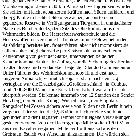
Komplexe
Operation:
die Planungen für das
Unternehmen "Walküre"
in
Berlin
Geführt wurde es aber von dem absolut systemtreuen Major Remer,
auf den also nur so lange Verlass
war,
wie er der ausgegebenen
Lage glaubte. Er unterstand der Stadtkommandantur Berlin unter
Generalleutnant Paul von Hase. Hase
war
als oppositionell
denkender Offizier bekannt,
war
aber erst am 15. Juli
in
die
Umsturzplanung und seine eigene Rolle dabei eingewiesen worden.
Die Infanterieschule Döberitz, drei Bataillone stark, unterstand dem