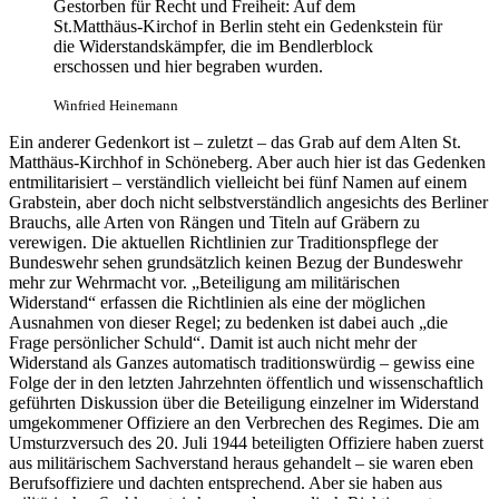
ein. Das entspricht übrigens – insofern ganz modern – dem Auftrag
der Gedenkstätte selbst, den Widerstand gegen Hitler
in
seiner
ganzen Breite darzustellen. Anders verhält es sich mit der
Gedenktafel
an
der Wand des Innenhofes, die auch zur
regelmäßigen Kranzniederlegung dient: Hier sind die fünf
in
der
Nacht des 20. auf den 21. Juli Hingerichteten mit vollem Dienstgrad
aufgeführt.