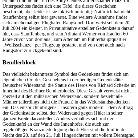
tatsächlich stattgefunden hat. Wo wird
an
dieses Geschehen konkret
erinnert, und wie?
In
der
General-
Alvensleben-Kaserne
in
Cottbus
war
– wie dargestellt – die Ersatzbrigade der Division
Großdeutschland stationiert. Dort erinnert eine Gedenktafel
an
die
militärische Vergangenheit dieses Ortes, der heute Theater,
Behörden und anderes mehr beherbergt. Dass aber von hier aus am
15. wie am 20. Juli Truppen für den Staatsstreich losmarschiert sind
– findet keine Erwähnung. Die Kaserne Krampnitz, damals eine
Kavallerieschule, ist den Potsdamern heute als Spekulationsobjekt
bekannt, das schon einen brandenburgischen Finanzminister das
Amt gekostet hat. Die Liegenschaft selbst, malerisch am See
gelegen, verrottete bis vor Kurzem vor sich hin und ist heute ein
städtisches Entwicklungsgebiet mit einem Bebauungskonzept, das
verspricht, dringend benötigten Wohnraum zur Verfügung zu stellen.
Vorne zur Straße ist immer noch das Offizierkasino gelegen. Auch
hier keine Erinnerung
an
den 20. Juli.
Standortkommandatur Berlin
In
der Standortkommandantur
in
Berlin liefen die Fäden des
Umsturzversuchs zusammen; der Standortkommandant,
Generalleutnant Paul von Hase,
war
später einer der ersten, die vom
Volksgerichtshof verurteilt und hingerichtet wurde. Das Gebäude
der Stadtkommandantur ist im Krieg zerstört und erst
in
den letzten
Jahren von der Bertelsmann-Gruppe als ihre Hauptstadtrepräsentanz