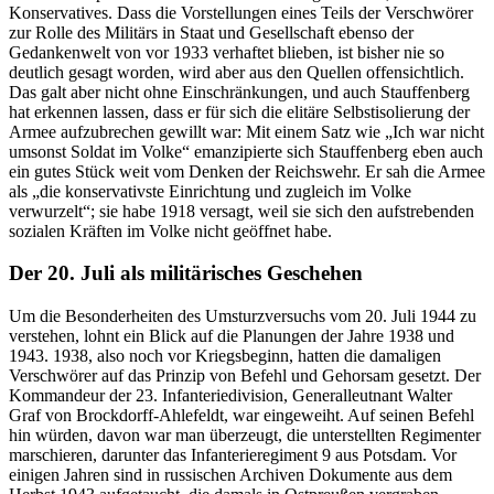
Konservatives. Dass die Vorstellungen eines Teils der Verschwörer
zur Rolle des Militärs
in
Staat und Gesellschaft ebenso der
Gedankenwelt von vor 1933 verhaftet blieben, ist bisher nie so
deutlich gesagt worden, wird aber aus den Quellen offensichtlich.
Das galt aber nicht ohne Einschränkungen, und auch Stauffenberg
hat erkennen lassen, dass er für sich die elitäre Selbstisolierung der
Armee aufzubrechen gewillt
war:
Mit einem Satz wie „Ich
war
nicht
umsonst Soldat im Volke“ emanzipierte sich Stauffenberg eben auch
ein gutes Stück weit vom Denken der Reichswehr. Er sah die Armee
als „die konservativste Einrichtung und zugleich im Volke
verwurzelt“; sie habe 1918 versagt, weil sie sich den aufstrebenden
sozialen Kräften im Volke nicht geöffnet habe.
Der 20. Juli als militärisches Geschehen
Um die Besonderheiten des Umsturzversuchs vom 20. Juli 1944 zu
verstehen, lohnt ein Blick auf die Planungen der Jahre 1938 und
1943. 1938, also noch vor Kriegsbeginn, hatten die damaligen
Verschwörer auf das Prinzip von Befehl und Gehorsam gesetzt. Der
Kommandeur der 23. Infanteriedivision, Generalleutnant Walter
Graf von Brockdorff-Ahlefeldt,
war
eingeweiht. Auf seinen Befehl
hin würden, davon
war
man überzeugt, die unterstellten Regimenter
marschieren, darunter das Infanterieregiment 9 aus Potsdam. Vor
einigen Jahren sind
in
russischen Archiven Dokumente aus dem