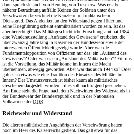
dann sprach sie auch von Henning von Tresckow. Was erst bei
näherer Betrachtung auffällt: Keinen der Soldaten unter den
Verschwörern bezeichnet die Kanzlerin mit militärischem
Dienstgrad. Das Andenken
an
den Widerstand gegen Hitler und
seine Kriegführung scheint entmilitarisiert worden zu sein. Ist das
aber berechtigt? Das Militärgeschichtliche Forschungsamt hat 1984
eine Wanderausstellung „Aufstand des Gewissens“ erarbeitet, die
über zwanzig Jahre lang
in
Kasernen der Bundeswehr sowie der
interessierten Öffentlichkeit gezeigt wurde. Aber
war
die
Fundamentalopposition von Offizieren nur das: ein „Aufstand des
Gewissens“? Oder
war
es ein „Aufstand des Militärischen“? Für uns
ist die Vorstellung, das Militär könne im Innern die Macht
übernehmen, abwegig geworden. Aber
war
das auch 1944 so? Oder
gab es so etwas wie eine Tradition des Einsatzes des Militärs im
Innern? Der Umsturzversuch ist bisher kaum als militärisches
Geschehen dargestellt worden – dies soll nachfolgend geschehen.
Am Ende steht die Frage nach dem Nachwirken des Widerstands
in
der Bundeswehr der Bundesrepublik und
in
der Nationalen
Volksarmee der
DDR
.
Reichswehr und Widerstand
Die älteren militärischen Angehörigen der Verschwörung hatten
noch im Heer des Kaiserreichs gedient. Das galt etwa für das