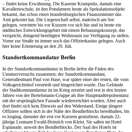
Woran ist der Umsturzversuch dann gescheitert? Lange hat sich der
Mythos des Wachbataillons und seines Kommandeurs, des Majors
Otto Ernst Remer, gehalten. Kein Film über den 20. Juli,
in
dem
nicht die Szene nachgespielt wird, wie Remer aus dem
Dienstzimmer des Reichspropagandaministers
Joseph
Goebbels mit
Hitler telefoniert: „Remer, erkennen Sie meine Stimme?“ Aber das
war
gegen 19:00 Uhr. Doch die ersten Teile von Remers Bataillon
trafen erst gegen 23:30 Uhr im Bendlerblock ein, gerade rechtzeitig,
um ein Erschießungskommando stellen zu können.
In
Wirklichkeit
waren es die Heeresoffiziere aus dem Stab des Allgemeinen
Heeresamtes selbst, die inzwischen dem Aufstand
in
ihrem
Stabsgebäude ein Ende gemacht, den vorübergehend festgesetzten
Befehlshaber Generaloberst Fromm befreit und dann die
an
der
Verschwörung beteiligten Offiziere verhaftet hatten. Das
NS
-
Regime
dagegen hatte ein Interesse daran zu verschleiern, dass es
das Heer selbst gewesen
war,
das den Aufstand niedergeschlagen
hatte.
Orte des Gedenkens
Der Staatsstreichversuch fand
in
einem konkreten Raum statt:
in
Berlin und Umgebung. Es bietet sich daher
an,
einen Blick auf
einige jener Orte zu werfen,
an
denen das Geschehen des 20. Juli