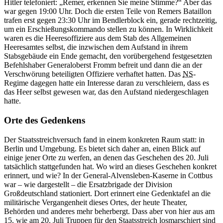
Misslungenes Attentat: Unmittelbar nach dem Anschlag
besichtigt Benito Mussolini zusammen mit Adolf Hitler
den zerstörten Konferenzraum im Führerhauptquartier
"Wolfsschanze".
Bundesarchiv, Bild 146-1969-071A-03
Die Heranführung von Reserven, die sich erst nach Tagen
auswirken können, belegt, dass das Heer sich auch auf eine länger
dauernde Auseinandersetzung im Innern, auf einen regulären
Bürgerkrieg wie nach Kriegsende 1918 einstellte. Die
Nationalkonservativen sahen dabei jetzt – so wie 1932 – sowohl die
Nationalsozialisten als auch die Nationalkommunisten, etwa das von
Kriegsgefangenen
in
sowjetischen Lagern gegründete
Nationalkomitee „Freies Deutschland“ als potenzielle Gegner
an.
Mythos Major Remer