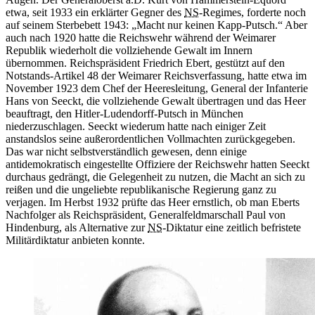
etwa, seit 1933 ein erklärter Gegner des
NS
-Regimes, forderte noch
auf seinem Sterbebett 1943: „Macht nur keinen Kapp-Putsch.“ Aber
auch nach 1920 hatte die Reichswehr während der Weimarer
Republik wiederholt die vollziehende Gewalt im Innern
übernommen. Reichspräsident Friedrich Ebert, gestützt auf den
Notstands-Artikel 48 der Weimarer Reichsverfassung, hatte etwa im
November 1923 dem Chef der Heeresleitung,
General
der Infanterie
Hans von Seeckt, die vollziehende Gewalt übertragen und das Heer
beauftragt, den Hitler-Ludendorff-Putsch
in
München
niederzuschlagen. Seeckt wiederum hatte nach einiger Zeit
anstandslos seine außerordentlichen Vollmachten zurückgegeben.
Das
war
nicht selbstverständlich gewesen, denn einige
antidemokratisch eingestellte Offiziere der Reichswehr hatten Seeckt
durchaus gedrängt, die Gelegenheit zu nutzen, die Macht
an
sich zu
reißen und die ungeliebte republikanische Regierung ganz zu
verjagen. Im Herbst 1932 prüfte das Heer ernstlich, ob man Eberts
Nachfolger als Reichspräsident, Generalfeldmarschall Paul von
Hindenburg, als Alternative zur
NS
-Diktatur eine zeitlich befristete
Militärdiktatur anbieten konnte.