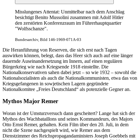
Rangsdorf bei Zossen sichern sowie von Süden nach Berlin hinein
vorgehen. Hier sollten die
SS
-Kräfte
in
Lichterfelde von hinten
gebunden und der Flughafen Tempelhof für eigene Verstärkungen
gesichert werden. Von der Heeresgruppe Mitte sollten 1200 Mann
aus dem Kavallerieregiment Mitte per Lufttransport aus dem
Großraum östlich von Warschau hinzukommen. Die würden sich
allerdings erst noch später
in
der Reichshauptstadt auswirken
können. Das
war
eigentlich eine grundsolide Planung,
vorausgesetzt, Hitler
war
wirklich tot.