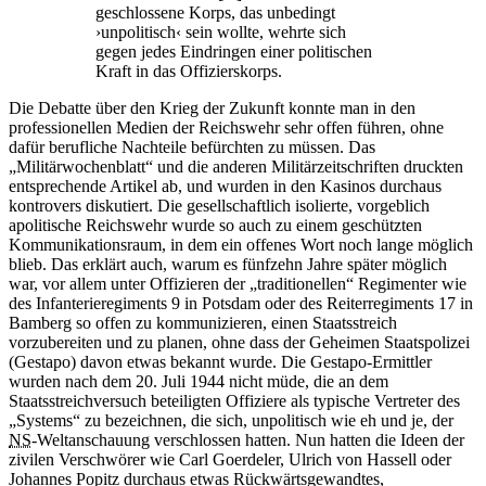
geschlossene Korps, das unbedingt
›unpolitisch‹ sein wollte, wehrte sich
gegen jedes Eindringen einer politischen
Kraft
in
das Offizierskorps.
Die Debatte über den Krieg der Zukunft konnte man
in
den
professionellen Medien der Reichswehr sehr offen führen, ohne
dafür berufliche Nachteile befürchten zu müssen. Das
„Militärwochenblatt“ und die anderen Militärzeitschriften druckten
entsprechende Artikel ab, und wurden
in
den Kasinos durchaus
kontrovers diskutiert. Die gesellschaftlich isolierte, vorgeblich
apolitische Reichswehr wurde so auch zu einem geschützten
Kommunikationsraum,
in
dem ein offenes Wort noch lange möglich
blieb. Das erklärt auch, warum es fünfzehn Jahre später möglich
war,
vor allem unter Offizieren der „traditionellen“ Regimenter wie
des Infanterieregiments 9
in
Potsdam oder des Reiterregiments 17
in
Bamberg so offen zu kommunizieren, einen Staatsstreich
vorzubereiten und zu planen, ohne dass der Geheimen Staatspolizei
(Gestapo) davon etwas bekannt wurde. Die Gestapo-Ermittler
wurden nach dem 20. Juli 1944 nicht müde, die
an
dem
Staatsstreichversuch beteiligten Offiziere als typische Vertreter des
„Systems“ zu bezeichnen, die sich, unpolitisch wie eh und je, der
NS
-Weltanschauung verschlossen hatten. Nun hatten die Ideen der
zivilen Verschwörer wie Carl Goerdeler, Ulrich von Hassell oder
Johannes Popitz durchaus etwas Rückwärtsgewandtes,