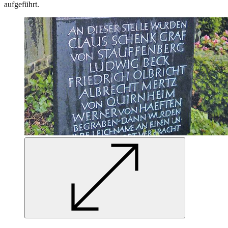
mit der ursprünglichen Fassade wiedererrichtet worden. Aber auch
dort findet sich kein Hinweis auf den Widerstand. Einige jüngere
Offiziere sollten sich
in
der Nähe des Bendlerblocks bereithalten, bis
es losging, darunter der erst vor Kurzem gestorbene, damals 22-
jährige Leutnant Ewald-Heinrich von Kleist. Sie saßen im Hotel
Esplanade, unweit des Bendlerblocks. Der Saal des Hotels ist
erhalten und heute Teil des Sony Centers am Potsdamer Platz. Im
Untergeschoss findet sich eine Tafel, die dieses Geschehen
beschreibt, aber leider ist sie faktisch unrichtig: Natürlich hat nicht
Stauffenberg selbst hier gewartet. Eine weitere Ausnahme findet
sich am ehemaligen Flughafen Rangsdorf. Dort weist seit dem 20.
Juli 2004 ein kleiner,
in
Privatinitiative erstellter Gedenkstein darauf
hin, dass Stauffenberg und sein Adjutant Werner von Haeften 60
Jahre zuvor von dort aus „zum Attentat“ im Führerhauptquartier
„Wolfsschanze“ per Flugzeug gestartet und von dort auch nach
Rangsdorf zurückgekehrt sind.
Bendlerblock
Das vielleicht bekannteste Symbol des Gedenkens findet sich am
eigentlichen Ort des Geschehens
in
der heutigen Gedenkstätte
Deutscher Widerstand: die Statue des Heros von Richard Scheibe im
Innenhof des Berliner Bendlerblocks. Diese Gestalt verweist nicht
speziell auf den militärischen Widerstand, sondern bezieht alle
Männer (allerdings nicht die Frauen)
in
das Widerstandsgedenken