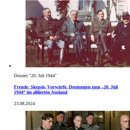
Folge der
in
den letzten Jahrzehnten öffentlich und wissenschaftlich
geführten Diskussion über die Beteiligung einzelner im Widerstand
umgekommener Offiziere
an
den Verbrechen des Regimes. Die am
Umsturzversuch des 20. Juli 1944 beteiligten Offiziere haben zuerst
aus militärischem Sachverstand heraus gehandelt – sie waren eben
Berufsoffiziere und dachten entsprechend. Aber sie haben aus
militärischer Sachkenntnis heraus das moralisch Richtige getan;
genau deshalb sind sie gute Vorbilder für die Bundeswehr von
heute.
Der Autor
Oberst a.D. Prof. Dr. Winfried Heinemann
ist Honorarprofessor
an
der Brandenburgisch Technischen Universität Cottbus. Seine
Forschungsschwerpunkte sind die Militärgeschichte des Warschauer
Pakt und der
NATO
sowie der militärische Widerstand zur Zeit des
Nationalsozialismus.
von
Winfried Heinemann