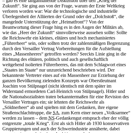
– gab es eine langanhaltende Diskussion über den „Krieg der
Zukunft“. Sie ging aus von der Frage, warum der Erste Weltkrieg
verloren worden
war: War
die technologische und industrielle
Überlegenheit der Alliierten der Grund oder der „Dolchstoß“, die
mangelnde Unterstützung der „Heimatfront“? Von der
Beantwortung dieser Frage hing es
in
den Augen der Militärs ab,
wie das „Heer der Zukunft“ sinnvollerweise aussehen sollte: Sollte
die Reichswehr ein kleines, elitäres und hoch mechanisiertes
„Führerheer“ sein, oder sollten trotz der zahlenmäßigen Begrenzung
durch den Versailler Vertrag Vorbereitungen für die Aufstellung
eines „Massenheeres“ getroffen werden? Seeckts Linie ging
in
die
Richtung des elitären, politisch und auch gesellschaftlich
weitgehend isolierten Führerheeres, das mit dem Schlagwort eines
„Staates im Staate“ nur unzureichend beschrieben wird. Der
bekannteste Vertreter eines auf ein Massenheer zur Erziehung der
ganzen Bevölkerung zielenden Konzepts
war
Oberstleutnant
Joachim von Stülpnagel (nicht identisch mit dem später im
Widerstand ermordeten Carl-Heinrich von Stülpnagel). Hitler und
die Nationalsozialisten traten bekanntermaßen für eine Revision des
Versailler Vertrages ein; sie lehnten die Reichswehr als
„Söldnerheer“ ab und spielten mit dem Gedanken, ihre eigene
Straßenschlachttruppe, die
SA
, zum Kern einer neuen „Volksarmee“
werden zu lassen – dem
NS
-Gedankengut entsprach eher der völlig
entgrenzte „totale Krieg“. Erst als sich Hitler ab 1930 konservativen
Gruppierungen und auch der Schwerindustrie annäherte, dabei