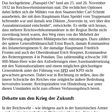
Das hochgeheime „Planspiel Ott“ fand am 25. und 26. November
1932 im Reichswehrministerium statt. Die rechtlichen Optionen
dabei ließen sich die Militärs von dem Staatsrechtler Carl Schmitt
ausarbeiten, der mit dem Hauptmann Hans Speidel vom Truppenamt
befreundet
war
und damals sein Diktum „Souverän ist, wer über den
Ausnahmezustand entscheidet“, entwickelte. Es stellte sich heraus,
dass mehrere Reichswehrkommandeure
in
der Region Berlin nicht
zuverlässig bereit waren, den Weg eines von der Mehrheit der
Bevölkerung abgelehnten Militärputsches mitzutragen. Dazu zählten
der spätere Generalfeldmarschall Ernst Busch, damals Kommandeur
des Infanterieregiments 9, der damalige Hauptmann Friedrich
Fromm und auch der Oberstleutnant Erich Hoepner, Kommandeur
des Reiterregiments 4
in
Potsdam. Das zahlenmäßig schwache 100
000-Mann-Heer wäre den Anforderungen einer Auseinandersetzung
mit den Nationalsozialisten und einem möglichen gleichzeitigen
Generalstreik unter der Führung von
SPD
und KPD nicht
gewachsen gewesen. Dabei
war in
Rechnung zu stellen, dass die
innere Schwäche des Reiches eine zeitgleiche äußere Bedrohung
hervorrufen konnte. Reichspräsident von Hindenburg
war
unter
diesen Umständen nicht zum offenen Verfassungsbruch bereit.
Debatte um den Krieg der Zukunft
In
der Reichswehr – wie übrigens auch
in
der französischen Armee