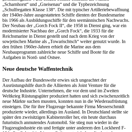
„Scharnhorst“ und „Gneisenau“ und die Typbezeichnung
„Schulfregatten Klasse 138“. Die mit typischer Artilleriebewaffnung
der 1940er-Jahre ausgestatteten Schiffe dienten der Bundesmarine
bis 1966 als Ausbildungsschiffe für den seemännischen Nachwuchs.
Der Neubau der „Gorch Fock II“, die 1958
in
Dienst ging,
war
ein
modernisierter Nachbau der „Gorch Fock“, die 1933 für die
Reichsmarine
in
Dienst gestellt und nach dem Krieg von der
sowjetischen Marine als „Towarischtsch“ weiter genutzt wurde.
In
den frühen 1960er-Jahren erhielt die Marine aus dem
Neubauprogramm zahlreiche neue Schiffe und Boote für die
Aufgaben
in
Nord- und Ostsee.
Neue deutsche Waffentechnik
Der Aufbau der Bundeswehr erwies sich ungeachtet der
Ausrüstungshilfe durch die Alliierten als
Joint
Venture für die
deutsche Industrie. Unternehmen, die vor dem und im Zweiten
Weltkrieg Rüstungsgüter produziert hatten und sich zwischenzeitlich
neue Märkte suchen mussten, konnten nun
in
die Wiederaufrüstung
einsteigen. Die für ihre Flugzeuge bekannte Firma Messerschmidt
produzierte wieder, allerdings im Ausland.
In
Deutschland stellte sie
später den zweisitzigen Kabinenroller her, ein heute durchaus
futuristisch anmutendes Automobil. Sie stieg nun wieder
in
die
Flugzeugindustrie ein und fertigte unter anderem den
Lockheed
F-