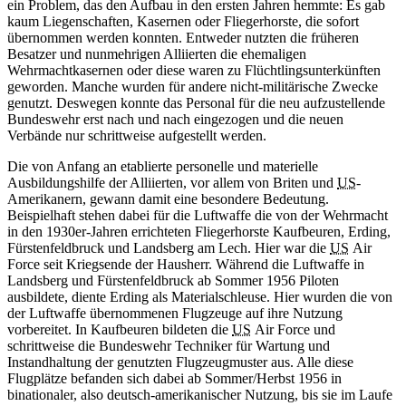
ein Problem, das den Aufbau
in
den ersten Jahren hemmte: Es gab
kaum Liegenschaften, Kasernen oder Fliegerhorste, die sofort
übernommen werden konnten. Entweder nutzten die früheren
Besatzer und nunmehrigen Alliierten die ehemaligen
Wehrmachtkasernen oder diese waren zu Flüchtlingsunterkünften
geworden. Manche wurden für andere nicht-militärische Zwecke
genutzt. Deswegen konnte das Personal für die neu aufzustellende
Bundeswehr erst nach und nach eingezogen und die neuen
Verbände nur schrittweise aufgestellt werden.
Die von Anfang
an
etablierte personelle und materielle
Ausbildungshilfe der Alliierten, vor allem von Briten und
US
-
Amerikanern, gewann damit eine besondere Bedeutung.
Beispielhaft stehen dabei für die Luftwaffe die von der Wehrmacht
in
den 1930er-Jahren errichteten Fliegerhorste Kaufbeuren, Erding,
Fürstenfeldbruck und Landsberg am Lech. Hier
war
die
US
Air
Force
seit Kriegsende der Hausherr. Während die Luftwaffe
in
Landsberg und Fürstenfeldbruck ab Sommer 1956 Piloten
ausbildete, diente Erding als Materialschleuse. Hier wurden die von
der Luftwaffe übernommenen Flugzeuge auf ihre Nutzung
vorbereitet.
In
Kaufbeuren bildeten die
US
Air Force
und
schrittweise die Bundeswehr Techniker für Wartung und
Instandhaltung der genutzten Flugzeugmuster aus. Alle diese
Flugplätze befanden sich dabei ab Sommer/Herbst 1956
in
binationaler, also deutsch-amerikanischer Nutzung, bis sie im Laufe