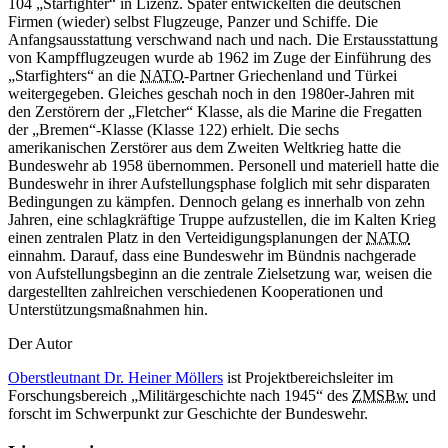
104 „Starfighter“
in
Lizenz. Später entwickelten die deutschen
Firmen (wieder) selbst Flugzeuge, Panzer und Schiffe. Die
Anfangsausstattung verschwand nach und nach. Die Erstausstattung
von Kampfflugzeugen wurde ab 1962 im Zuge der Einführung des
„Starfighters“
an
die
NATO
-
Partner Griechenland und Türkei
weitergegeben. Gleiches geschah noch
in
den 1980er-Jahren mit
den Zerstörern der „Fletcher“ Klasse, als die Marine die Fregatten
der „Bremen“-Klasse (Klasse 122) erhielt. Die sechs
amerikanischen Zerstörer aus dem Zweiten Weltkrieg hatte die
Bundeswehr ab 1958 übernommen. Personell und materiell hatte die
Bundeswehr
in
ihrer Aufstellungsphase folglich mit sehr disparaten
Bedingungen zu kämpfen. Dennoch gelang es innerhalb von zehn
Jahren, eine schlagkräftige Truppe aufzustellen, die im Kalten Krieg
einen zentralen Platz
in
den Verteidigungsplanungen der
NATO
einnahm. Darauf, dass eine Bundeswehr im Bündnis nachgerade
von Aufstellungsbeginn
an
die zentrale Zielsetzung
war,
weisen die
dargestellten zahlreichen verschiedenen Kooperationen und
Unterstützungsmaßnahmen hin.
Der Autor
Oberstleutnant Dr. Heiner Möllers
ist Projektbereichsleiter im
Forschungsbereich „Militärgeschichte nach 1945“ des
ZMSBw
und
forscht im Schwerpunkt zur Geschichte der Bundeswehr.