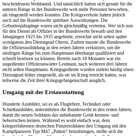
bescheidenem Wohlstand. Und tatsächlich haben sich gerade für die
unteren Ränge
in
der Bundeswehr weit mehr Personen beworben,
als eingestellt werden konnten. Die Kriegsverluste hatten jedoch
auch auf die Bundeswehr spürbare Auswirkungen. Die
Geburtenjahrgänge waren nicht gleichmäßig vertreten. Wer sich nun
für den Dienst als Offizier
in
der Bundeswehr bewarb und den
Jahrgängen 1925 bis 1935 angehörte, erreichte nicht selten später
wenigstens den Dienstgrad Oberst. Zudem musste die Bundeswehr
die Offizierausbildung
in
den ersten Jahren verkürzen, um die
niedrigen Ränge bis zum Hauptmann überhaupt qualifiziert und
schnell besetzen zu können. Bereits nach 18 Monaten
war
ein
ungedienter Offizieranwärter Leutnant, nach weiteren drei Jahren
nicht selten Hauptmann. Kriegsgediente wurden zudem häufig einen
Dienstgrad höher eingestellt, als sie im Krieg erreicht hatten, was
teilweise die Zeit ihrer Kriegsgefangenschaft ausglich.
Umgang mit der Erstausstattung
Hunderte Ausbilder, sei es als Fluglehrer, Techniker oder
Schießausbilder, unterstützten die Bundeswehr
in
den ersten Jahren,
damit die neuen Soldaten das unbekannte Gerät kennen- und
beherrschen lernten. Während es wohl einfach
war,
dem
kriegserfahrenen deutschen Panzersoldaten den Umgang mit den
Kampfpanzern Typ M47 „Patton“ beizubringen, stellte sich die