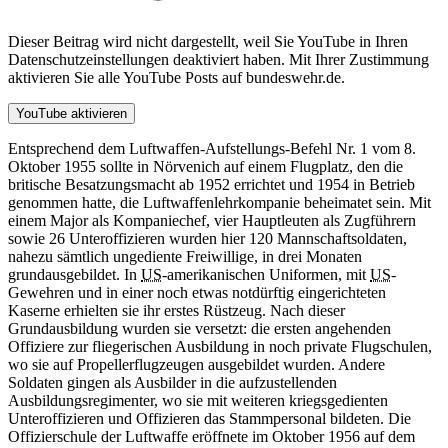
Dieser Beitrag wird nicht dargestellt, weil Sie YouTube in Ihren
Datenschutzeinstellungen deaktiviert haben. Mit Ihrer Zustimmung
aktivieren Sie alle YouTube Posts auf bundeswehr.de.
YouTube aktivieren
Entsprechend dem Luftwaffen-Aufstellungs-Befehl Nr. 1 vom 8.
Oktober 1955 sollte
in
Nörvenich auf einem Flugplatz, den die
britische Besatzungsmacht ab 1952 errichtet und 1954
in
Betrieb
genommen hatte, die Luftwaffenlehrkompanie beheimatet sein. Mit
einem Major als Kompaniechef, vier Hauptleuten als Zugführern
sowie 26 Unteroffizieren wurden hier 120 Mannschaftsoldaten,
nahezu sämtlich ungediente Freiwillige,
in
drei Monaten
grundausgebildet.
In
US
-amerikanischen Uniformen, mit
US
-
Gewehren und
in
einer noch etwas notdürftig eingerichteten
Kaserne erhielten sie ihr erstes Rüstzeug. Nach dieser
Grundausbildung wurden sie versetzt: die ersten angehenden
Offiziere zur fliegerischen Ausbildung
in
noch private Flugschulen,
wo sie auf Propellerflugzeugen ausgebildet wurden. Andere
Soldaten gingen als Ausbilder
in
die aufzustellenden
Ausbildungsregimenter, wo sie mit weiteren kriegsgedienten
Unteroffizieren und Offizieren das Stammpersonal bildeten. Die
Offizierschule der Luftwaffe eröffnete im Oktober 1956 auf dem