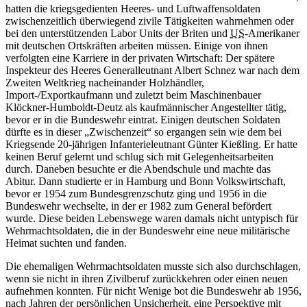
hatten die kriegsgedienten Heeres- und Luftwaffensoldaten
zwischenzeitlich überwiegend zivile Tätigkeiten wahrnehmen oder
bei den unterstützenden Labor
Units
der Briten und
US
-Amerikaner
mit deutschen Ortskräften arbeiten müssen. Einige von ihnen
verfolgten eine Karriere
in
der privaten Wirtschaft: Der spätere
Inspekteur des Heeres Generalleutnant Albert Schnez
war
nach dem
Zweiten Weltkrieg nacheinander Holzhändler,
Import-/Exportkaufmann und zuletzt beim Maschinenbauer
Klöckner-Humboldt-Deutz als kaufmännischer Angestellter tätig,
bevor er
in
die Bundeswehr eintrat. Einigen deutschen Soldaten
dürfte es
in
dieser „Zwischenzeit“ so ergangen sein wie dem bei
Kriegsende 20-jährigen Infanterieleutnant Günter Kießling. Er hatte
keinen Beruf gelernt und schlug sich mit Gelegenheitsarbeiten
durch. Daneben besuchte er die Abendschule und machte das
Abitur. Dann studierte er
in
Hamburg und Bonn Volkswirtschaft,
bevor er 1954 zum Bundesgrenzschutz ging und 1956
in
die
Bundeswehr wechselte,
in
der er 1982 zum
General
befördert
wurde. Diese beiden Lebenswege waren damals nicht untypisch für
Wehrmachtsoldaten, die
in
der Bundeswehr eine neue militärische
Heimat suchten und fanden.
Die ehemaligen Wehrmachtsoldaten musste sich also durchschlagen,
wenn sie nicht
in
ihren Zivilberuf zurückkehren oder einen neuen
aufnehmen konnten. Für nicht Wenige bot die Bundeswehr ab 1956,
nach Jahren der persönlichen Unsicherheit, eine Perspektive mit