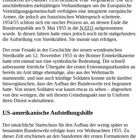
anschließenden mehrjährigen Verhandlungen um die Europäische
Verteidigungsgemeinschaft verfolgten eine integrierte europäische
Armee, die jedoch am französischen Widerspruch scheiterte.
1954/55 schloss sich ein rascher Prozess
an, an
dessen Ende die
Bundesrepublik am 9. Mai 1955
in
die
NATO
aufgenommen
wurde.
In
diesen Jahren hatte eines jedoch noch nicht stattgefunden:
die Aufstellung von Streitkräften. Sie musste nun erfolgen.
Der erste Festakt
in
der Geschichte der neuen westdeutschen
Streitkräfte am 12. November 1955
in
der Bonner Ermekeilkaserne
hatte erst einmal nur eine symbolische Bedeutung. Die schnell
anberaumte feierliche Übergabe der ersten Ernennungsurkunden
an
bereits im Amt tätige ehemalige, also aus der Wehrmacht
stammende, und nun auch künftige Soldaten konnte nicht darüber
hinwegtäuschen, dass der Aufbau der Bundeswehr erst begonnen
hatte. Von neuen Soldaten
war
kaum etwas zu sehen – abgesehen
von den wenigen, die seit diesem Gründungsakt nun
in
Uniform
ihren Dienst wahrnahmen.
US
-amerikanische Aufstellungshilfe
Der tatsächliche Startschuss für den Aufbau der wenig später so
benannten Bundeswehr erfolgte kurz vor Weihnachten 1955. Zu
dieser Zeit erschienen
an
den Standorten der ersten Formationen die