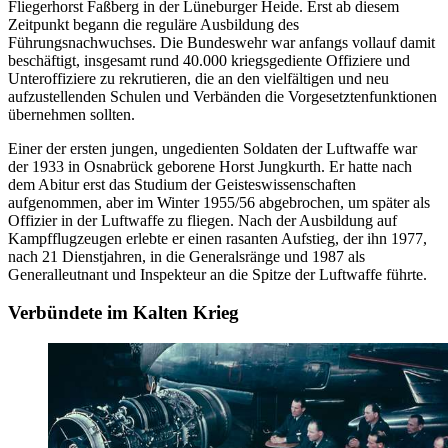
Fliegerhorst Faßberg
in
der Lüneburger Heide. Erst ab diesem
Zeitpunkt begann die reguläre Ausbildung des
Führungsnachwuchses. Die Bundeswehr
war
anfangs vollauf damit
beschäftigt, insgesamt rund 40.000 kriegsgediente Offiziere und
Unteroffiziere zu rekrutieren, die
an
den vielfältigen und neu
aufzustellenden Schulen und Verbänden die Vorgesetztenfunktionen
übernehmen sollten.
Einer der ersten jungen, ungedienten Soldaten der Luftwaffe
war
der 1933
in
Osnabrück geborene Horst Jungkurth. Er hatte nach
dem Abitur erst das Studium der Geisteswissenschaften
aufgenommen, aber im Winter 1955/56 abgebrochen, um später als
Offizier
in
der Luftwaffe zu fliegen. Nach der Ausbildung auf
Kampfflugzeugen erlebte er einen rasanten Aufstieg, der ihn 1977,
nach 21 Dienstjahren,
in
die Generalsränge und 1987 als
Generalleutnant und Inspekteur
an
die Spitze der Luftwaffe führte.
Verbündete im Kalten Krieg