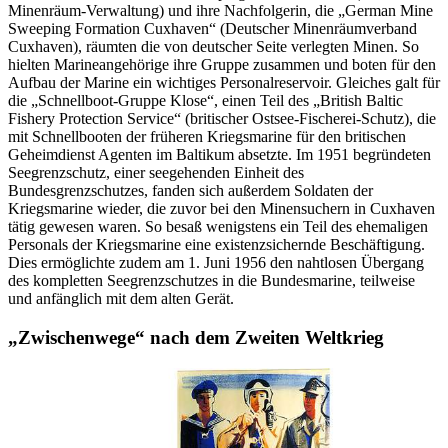
Minenräum-Verwaltung) und ihre Nachfolgerin, die „German
Mine
Sweeping Formation Cuxhaven“ (Deutscher Minenräumverband
Cuxhaven), räumten die von deutscher Seite verlegten Minen. So
hielten Marineangehörige ihre Gruppe zusammen und boten für den
Aufbau der Marine ein wichtiges Personalreservoir. Gleiches galt für
die „Schnellboot-Gruppe Klose“, einen Teil des „British
Baltic
Fishery Protection
Service“ (
britischer Ostsee-Fischerei-Schutz), die
mit Schnellbooten der früheren Kriegsmarine für den britischen
Geheimdienst Agenten im Baltikum absetzte. Im 1951 begründeten
Seegrenzschutz, einer seegehenden Einheit des
Bundesgrenzschutzes, fanden sich außerdem Soldaten der
Kriegsmarine wieder, die zuvor bei den Minensuchern
in
Cuxhaven
tätig gewesen waren. So besaß wenigstens ein Teil des ehemaligen
Personals der Kriegsmarine eine existenzsichernde Beschäftigung.
Dies ermöglichte zudem am 1. Juni 1956 den nahtlosen Übergang
des kompletten Seegrenzschutzes
in
die Bundesmarine, teilweise
und anfänglich mit dem alten Gerät.
„Zwischenwege“ nach dem Zweiten Weltkrieg