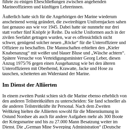
führte zu einigen Eheschließungen zwischen angehenden
Marineoffizieren und künftigen Lehrerinnen.
Äußerlich hatte sich für die Angehörigen der Marine wiederum
anscheinend wenig geändert, die zweireihigen Uniformjacken sahen
fast genauso aus wie vor 1945. Dabei hatte sie nunmehr nur drei
statt vorher fünf Knöpfe je Reihe. Da solche Uniformen auch
in
der
zivilen Seefahrt getragen wurden,
war
es offensichtlich nicht
schwer, genügend solcher neuen „Röcke“ für die Unteroffiziere und
Offiziere zu beschaffen. Die Mannschaften erhielten den „Kieler
Knabenanzug“ mit weißer und blauer Bluse und „Wäsche achtern“.
Spätere Versuche von Verteidigungsminister Georg Leber, diesen
Anzug 1975/76 gegen einen Ausgehanzug wie bei den älteren
Unteroffizieren mit Oberhemd, Krawatte, Jacke und Hose zu
tauschen, scheiterten am Widerstand der Marine.
Im Dienst der Alliierten
In
einem zweiten Punkt schien sich die Marine ebenso erheblich von
den anderen Teilstreitkräften zu unterscheiden: Sie fand schneller als
die anderen Teilstreitkräfte ihr Personal. Nach dem Zweiten
Weltkrieg hielten die Alliierten sowohl für die Minenräumung
in
Ostund Nordsee als auch für andere Aufgaben mehr als 300 Boote
der Kriegsmarine und bis zu 27.000 Mann Besatzung weiter im
Dienst. Die „German
Mine
Sweeping
Administration“ (
Deutsche