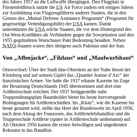
des Jahres 1957
an
die Luftwaffe übergingen. Den Flugplatz
in
Fürstenfeldbruck nutzte die
US
Air Force
zudem seit einigen Jahren
zur Ausbildung von Flugzeugführern anderer Staaten, die
in
den
Genuss des „Mutual
Defense
Assistance Programm“ (Programm für
gegenseitige Verteidigungshilfe) der
USA
kamen. Damit
unterstützten die
USA
solche Staaten, die vor dem Hintergrund des
Ost-West-Konfliktes als Verbündete gegen die Sowjetunion und den
1955 gegründeten Warschauer Pakt Bedeutung besaßen. Neben
NATO
-
Staaten waren dies übrigens auch Pakistan und der Iran.
Von „Affenjacke“, „Filzlaus“ und „Maulwurfshaut“
Ortswechsel: Über der Stadt Idar-Oberstein
an
der Nahe thront der
Klotzberg und auf seinem Gipfel das „Quartier Jeanne d’Arc“ der
französischen Armee. Sie hatte die 1937 erbaute Kaserne im Zuge
der Besatzung Deutschlands 1945 übernommen und dort eine
Artillerieschule errichtet. Der 1937 fertiggestellte nahe
Truppenübungsplatz Baumholder bietet bis heute hervorragende
Bedingungen für Artillerieschießen. Im „Klotz“, wie die Kaserne bis
heute genannt wird, stellte das Heer der Bundeswehr im April 1956,
nach dem Abzug der Franzosen, das Artillerielehrbataillon und die
Truppenschule Artillerie (später
in
Artillerieschule umbenannt) auf.
Ab Oktober 1956 kamen die ersten freiwilligen und ungedienten
Rekruten
in
das Bataillon.