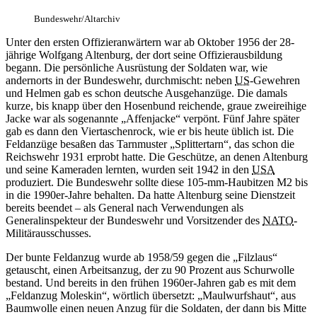
Bundeswehr/Altarchiv
Unter den ersten Offizieranwärtern
war
ab Oktober 1956 der 28-
jährige Wolfgang Altenburg, der dort seine Offizierausbildung
begann. Die persönliche Ausrüstung der Soldaten
war,
wie
andernorts
in
der Bundeswehr, durchmischt: neben
US
-Gewehren
und Helmen gab es schon deutsche Ausgehanzüge. Die damals
kurze, bis knapp über den Hosenbund reichende, graue zweireihige
Jacke
war
als sogenannte „Affenjacke“ verpönt. Fünf Jahre später
gab es dann den Viertaschenrock, wie er bis heute üblich ist. Die
Feldanzüge besaßen das Tarnmuster „Splittertarn“, das schon die
Reichswehr 1931 erprobt hatte. Die Geschütze,
an
denen Altenburg
und seine Kameraden lernten, wurden seit 1942
in
den
USA
produziert. Die Bundeswehr sollte diese 105-mm-Haubitzen M2 bis
in
die 1990er-Jahre behalten. Da hatte Altenburg seine Dienstzeit
bereits beendet – als
General
nach Verwendungen als
Generalinspekteur der Bundeswehr und Vorsitzender des
NATO
-
Militärausschusses.
Der bunte Feldanzug wurde ab 1958/59 gegen die „Filzlaus“
getauscht, einen Arbeitsanzug, der zu 90 Prozent aus Schurwolle
bestand. Und bereits
in
den frühen 1960er-Jahren gab es mit dem
„Feldanzug Moleskin“, wörtlich übersetzt: „Maulwurfshaut“, aus
Baumwolle einen neuen Anzug für die Soldaten, der dann bis Mitte