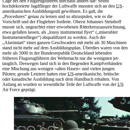
Lage bei den Flugzeugführern durchaus anders dar: Selbst
hochdekorierte Jagdflieger der Luftwaffe mussten sich
an
den
US
-
amerikanischen Ausbildungsstil gewöhnen. Es galt, die
„Procedures“ genau zu lernen und so abzuspulen, wie es die
Vorschrift und der Fluglehrer forderte. Oberst Johannes Steinhoff
musste sich, ungeachtet einer erworbenen Ritterkreuzauszeichnung,
etwa gefallen lassen, als „lousy instrumental flyer“ („miserabler
Instrumentenflieger“) abqualifiziert zu werden. Auch der
„Alarmstart“ eines ganzen Geschwaders mit mehr als 30 Maschinen
stand nicht mehr auf dem Ausbildungsplan. Überdies waren von den
mehr als 5000
in
der Bundesrepublik Deutschland lebenden
früheren Flugzeugführern der Wehrmacht nur die wenigsten jet-
tauglich. Deswegen fand sich
in
den fliegenden Kampfverbänden
eine Mischung aus wenigen »alten Hasen« und vielen jungen
Piloten; gerade Letztere hatten eine
US
-amerikanische, britische
oder kanadische Ausbildung nach dem Handbuch erhalten. Von
Anfang
an
wurden so wesentliche Teile der Luftwaffe von der
US
Air Force
geprägt.