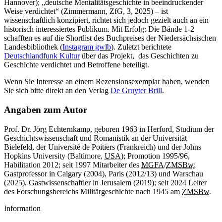
Hannover); „deutsche Mentalitätsgeschichte
in
beeindruckender
Weise verdichtet“
(Zimmermann, ZfG, 3, 2025) – ist
wissenschaftlich konzipiert, richtet sich jedoch gezielt auch
an ein
historisch interessiertes Publikum. Mit Erfolg: Die Bände 1-2
schafften es auf die Shortlist des Buchpreises der Niedersächsischen
Landesbibliothek (
Instagram gwlb
). Zuletzt berichtete
Deutschlandfunk Kultur
über das Projekt, das Geschichten zu
Geschichte verdichtet und Betroffene beteiligt.
Wenn Sie Interesse
an
einem Rezensionsexemplar haben, wenden
Sie sich bitte direkt
an
den Verlag
De Gruyter Brill
.
Angaben zum Autor
Prof. Dr. Jörg Echternkamp, geboren 1963
in
Herford, Studium der
Geschichtswissenschaft und Romanistik
an
der Universität
Bielefeld, der Université de Poitiers (Frankreich) und der Johns
Hopkins
University (
Baltimore,
USA
);
Promotion 1995/96,
Habilitation 2012; seit 1997 Mitarbeiter des
MGFA
/
ZMSBw
;
Gastprofessor in Calgary (2004), Paris (2012/13) und Warschau
(2025), Gastwissenschaftler in Jerusalem (2019); seit 2024 Leiter
des Forschungsbereichs Militärgeschichte nach 1945 am
ZMSBw
.
Information