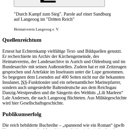
"Durch Kampf zum Sieg". Parole auf einer Sandburg
auf Langeoog im "Dritten Reich"
Heimatverein Langeoog e. V.
Quellenreichtum
Erneut hat Echternkamp vielfältige Text- und Bildquellen genutzt.
Er recherchierte im Archiv der Kirchengemeinde, des
Heimatvereins, der Landesarchive
in
Aurich und Oldenburg und im
Bundesarchiv mit seinen Außenstellen. Zudem hat er mit Zeitzeugen
gesprochen und Artefakte im Inselraum unter die Lupe genommen.
So begegnen dem Lesenden auf 400 Seiten nicht nur die bekannten
Insulaner,
NS
-Funktionäre und ein nebenamtlicher Marinepfarrer,
sondern auch umgesiedelte Baltendeutsche aus dem Reichsgau
Danzig-Westpreußen und die Sängerin des Welthits „Lili Marleen“
Lale Andersen, die nach Langeoog flüchteten. Aus Militärgeschichte
wird hier Gesellschaftsgeschichte.
Publikumserfolg
Die reich bebilderte Buchreihe – „spannend wie ein Roman“ (gwlb