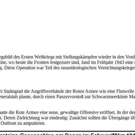
riegsbild des Ersten Weltkriegs mit Stellungskämpfen wieder
in
den Vord
ine, wo heute die Fronten festgezurrt sind, fand im Frühjahr 1943 eine 
ug. Diese
Operation war
Teil des rasseideologischen Vernichtungskriege
ei Stalingrad die Angriffsverbände der Roten Armee wie eine Flutwell
eneralstab plante, durch einen Panzervorstoß zur Schwarzmeerküste M
hatte die Rote Armee eine neue, gewaltige Offensive eröffnet.
In
der de
n. Deren Zielrichtung
war
eindeutig: Zunächst sollten die Übergänge 
Ostfront zu amputieren.