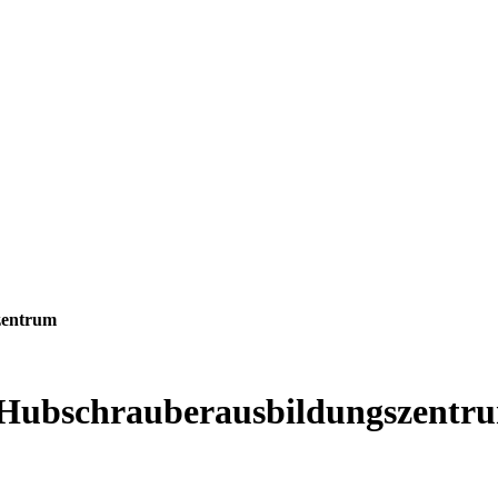
zentrum
 Hubschrauberausbildungszentr