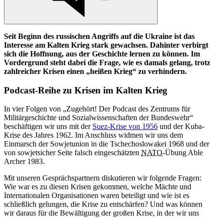
Seit Beginn des russischen Angriffs auf die Ukraine ist das
Interesse am Kalten Krieg stark gewachsen. Dahinter verbirgt
sich die Hoffnung, aus der Geschichte lernen zu können. Im
Vordergrund steht dabei die Frage, wie es damals gelang, trotz
zahlreicher Krisen einen „heißen Krieg“ zu verhindern.
Podcast-Reihe zu Krisen im Kalten Krieg
In
vier Folgen von „Zugehört! Der Podcast des Zentrums für
Militärgeschichte und Sozialwissenschaften der Bundeswehr“
beschäftigen wir uns mit der
Suez-Krise von 1956
und der Kuba-
Krise des Jahres 1962. Im Anschluss widmen wir uns dem
Einmarsch der Sowjetunion
in
die Tschechoslowakei 1968 und der
von sowjetsicher Seite falsch eingeschätzten
NATO
-
Übung Able
Archer 1983.
Mit unseren Gesprächspartnern diskutieren wir folgende Fragen:
Wie
war
es zu diesen Krisen gekommen, welche Mächte und
Internationalen Organisationen waren beteiligt und wie ist es
schließlich gelungen, die Krise zu entschärfen? Und was können
wir daraus für die Bewältigung der großen Krise,
in
der wir uns