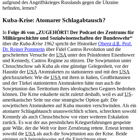
aufgrund des Angriffskrieges Russlands gegen die Ukraine
befinden, lernen?
Kuba-Krise: Atomarer Schlagabtausch?
In
Folge 46 von „ZUGEHÖRT! Der Podcast des Zentrums für
Militärgeschichte und Sozialwissenschaften der Bundeswehr“
über die
Kuba-Krise 1962
spricht der Historiker
Oberst
d.R.
Prof.
Dr. Reiner Pommerin
über Fidel Castros
Revolution
und die
gescheiterten Versuche der
USA
unter den Präsidenten Eisenhower
und Kennedy, Castros
Regime
zu stürzen. Die Sowjetunion unter
Chruschtschow sah Kuba als eine günstige Gelegenheit, vor der
Haustür der
USA
Atomraketen zu stationieren und mit den
USA
gleichzuziehen: Wie die
USA
mit ihren
in
Italien, Großbritannien
und der Türkei stationierten Atomraketen hätte nun auch die
Sowjetunion das Territorium ihres ideologischen Gegners bedrohen
können. Die Krise eskalierte nicht zuletzt deshalb, weil es auf
US
-
amerikanischer Seite nur eine strategische Option gab: Die
sowjetischen Atomraketen auf Kuba mussten verschwinden. Als ein
atomarer Schlagabtausch unausweichlich schien, schreckten sowohl
Kennedy als auch Chruschtschow vor einer weiteren Eskalation
zurück. Es
war
der aus persönlichen Kriegserfahrungen gespeiste
gute Wille, der die Welt vor ihrer Zerstörung rettete. Erneut lernten
sowohl die
USA
als auch die Sowjetunion aus der Krise. Beide
einigten sich beispielsweise auf die Einrichtung einer