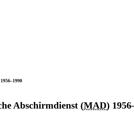
) 1956–1990
che Abschirmdienst (
MAD
) 1956