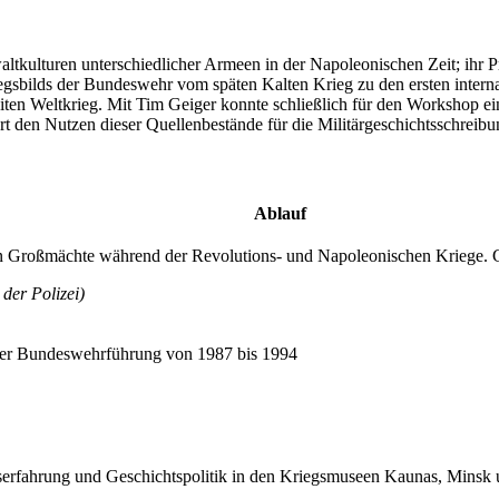
ewaltkulturen unterschiedlicher Armeen
in
der Napoleonischen Zeit; ihr P
egsbilds der Bundeswehr vom späten Kalten Krieg zu den ersten interna
en Weltkrieg. Mit Tim Geiger konnte schließlich für den
Workshop
ei
t den Nutzen dieser Quellenbestände für die Militärgeschichtsschreibu
Ablauf
 Großmächte während der Revolutions- und Napoleonischen Kriege. G
der Polizei)
der Bundeswehrführung von 1987 bis 1994
gserfahrung und Geschichtspolitik
in
den Kriegsmuseen Kaunas, Minsk 